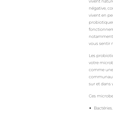
vivent natu
négative, c
vivent en pe
probiotiques
fonctionnem
notamment e
vous sentir
Les probioti
votre micro
comme une f
communauté 
sur et dans 
Ces microbe
Bactéries.