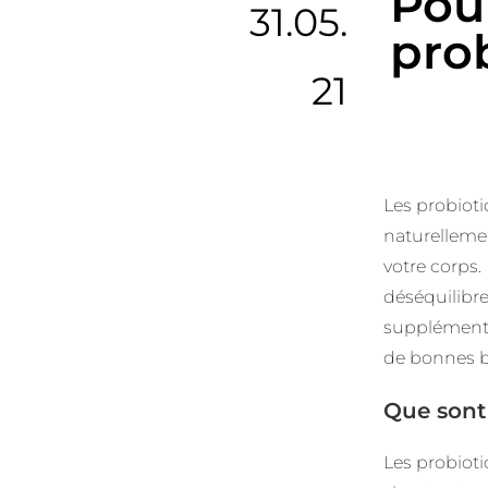
Pou
31.05.
pro
21
Les probioti
naturelleme
votre corps.
déséquilibre
supplémentai
de bonnes b
Que sont 
Les probiot