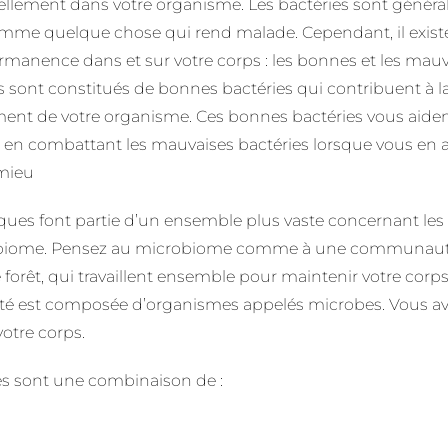
rellement dans votre organisme. Les bactéries sont géné
omme quelque chose qui rend malade. Cependant, il existe
rmanence dans et sur votre corps : les bonnes et les mauv
 sont constitués de bonnes bactéries qui contribuent à l
ent de votre organisme. Ces bonnes bactéries vous aident
n combattant les mauvaises bactéries lorsque vous en ave
 mieu
ques font partie d’un ensemble plus vaste concernant les b
biome. Pensez au microbiome comme à une communauté d
orêt, qui travaillent ensemble pour maintenir votre corp
est composée d’organismes appelés microbes. Vous avez
votre corps.
s sont une combinaison de :