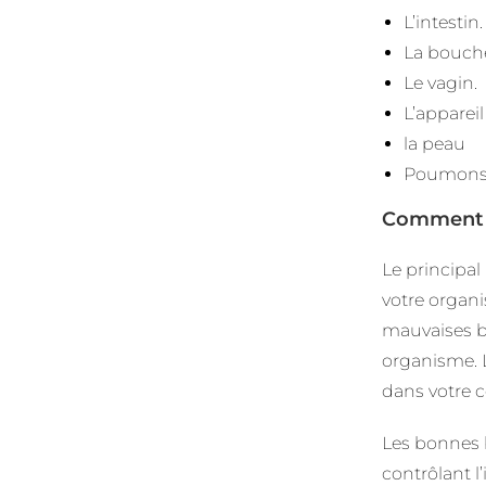
L’intestin.
La bouch
Le vagin.
L’appareil
la peau
Poumons
Comment f
Le principal
votre organi
mauvaises b
organisme. L
dans votre c
Les bonnes 
contrôlant l