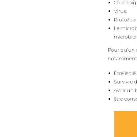
Champigno
Virus.
Protozoai
Le microb
microbien
Pour qu’un m
notamment ê
Être isol
Survivre 
Avoir un 
être cons